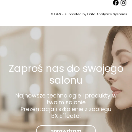
© DAS - supported by Data Analytics Systems
Zaproś nas do swojego
salonu
Najnowsze technologie i produkty w
twoim salonie
Prezentacja i szkolenie z zabiegu
BX Effecto.
sprawdzam