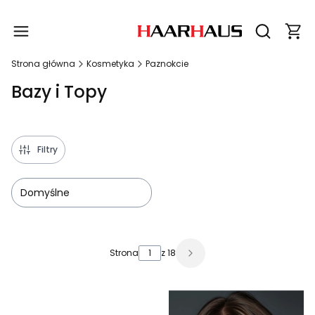
Produ
Otwórz wy
Strona główna
Kosmetyka
Paznokcie
Bazy i Topy
Filtry
Domyślne
Lista produktów
Strona
z 18