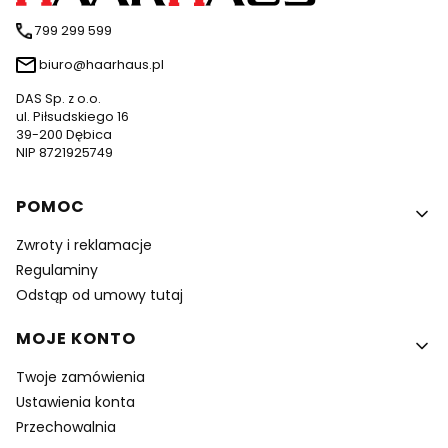
799 299 599
biuro@haarhaus.pl
DAS Sp. z o.o.
ul. Piłsudskiego 16
39-200 Dębica
NIP 8721925749
Linki w stopce
POMOC
Zwroty i reklamacje
Regulaminy
Odstąp od umowy tutaj
MOJE KONTO
Twoje zamówienia
Ustawienia konta
Przechowalnia