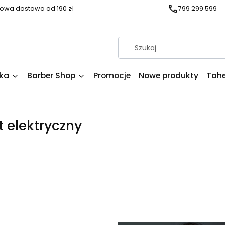
wa dostawa od 190 zł
799 299 599
ka
Barber Shop
Promocje
Nowe produkty
Tahe
t elektryczny
duktów