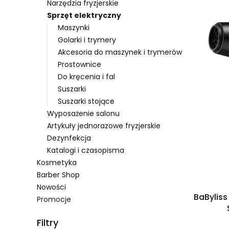
Narzędzia fryzjerskie
Sprzęt elektryczny
Maszynki
Golarki i trymery
Akcesoria do maszynek i trymerów
Prostownice
Do kręcenia i fal
Suszarki
Suszarki stojące
Wyposażenie salonu
Artykuły jednorazowe fryzjerskie
Dezynfekcja
Katalogi i czasopisma
Kosmetyka
Barber Shop
Nowości
BaByliss
Promocje
Koniec menu
Filtry