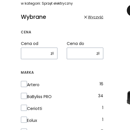
w kategorii: Sprzęt elektryczny
Wybrane
Wyczyść
CENA
Cena od
Cena do
zł
zł
MARKA
Marka
16
Artero
34
BaByliss PRO
1
Ceriotti
1
Eolux