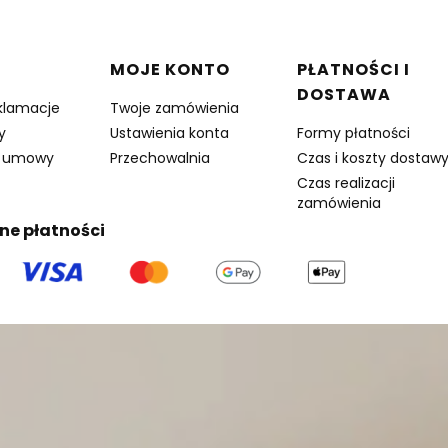
w stopce
MOJE KONTO
PŁATNOŚCI I
DOSTAWA
eklamacje
Twoje zamówienia
y
Ustawienia konta
Formy płatności
d umowy
Przechowalnia
Czas i koszty dostaw
Czas realizacji
zamówienia
ne płatności