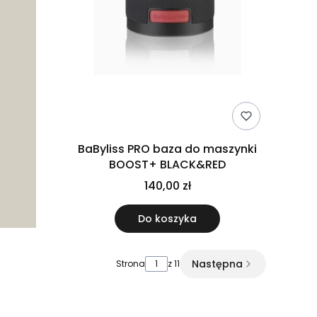
BaByliss PRO baza do maszynki
BOOST+ BLACK&RED
140,00 zł
Do koszyka
Następna
Strona
z 11