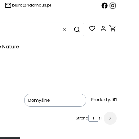
biuro@haarhaus.pl
Produkty w k
Wyczyść
Szukaj
 Nature
Produkty:
81
Domyślne
Strona
z 11