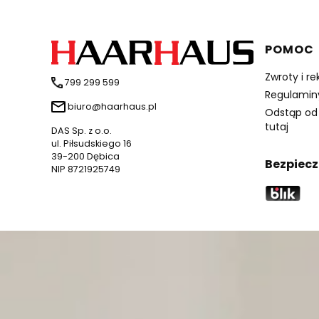
Linki 
POMOC
Zwroty i r
799 299 599
Regulamin
biuro@haarhaus.pl
Odstąp o
tutaj
DAS Sp. z o.o.
ul. Piłsudskiego 16
39-200 Dębica
Bezpiecz
NIP 8721925749