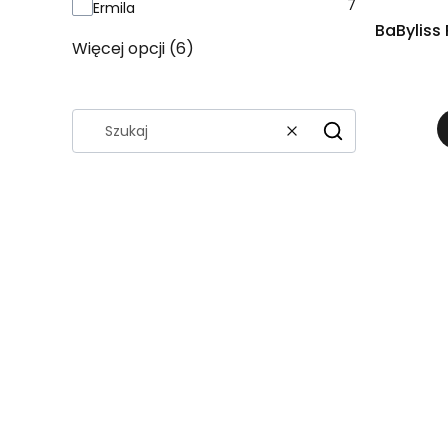
7
Ermila
BaBylis
Więcej opcji (6)
Wyczyść
Szukaj