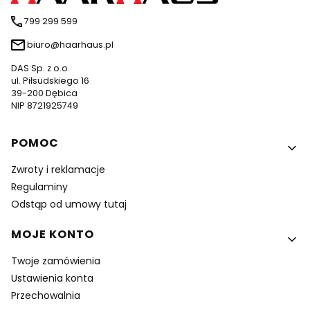
799 299 599
biuro@haarhaus.pl
DAS Sp. z o.o.
ul. Piłsudskiego 16
39-200 Dębica
NIP 8721925749
Linki w stopce
POMOC
Zwroty i reklamacje
Regulaminy
Odstąp od umowy tutaj
MOJE KONTO
Twoje zamówienia
Ustawienia konta
Przechowalnia