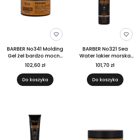
BARBER No341 Molding
BARBER No321 Sea
Gel żel bardzo mocny
Water lakier morska
300ml
woda 125ml
102,60 zł
101,70 zł
Do koszyka
Do koszyka