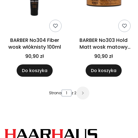
BARBER No304 Fiber
BARBER No303 Hold
wosk włóknisty 100ml
Matt wosk matowy
100ml
90,90 zł
90,90 zł
Do koszyka
Do koszyka
Strona
z 2