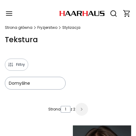
Produ
Otwórz wy
Strona główna
Fryzjerstwo
Stylizacja
Tekstura
Filtry
Domyślne
Lista produktów
Strona
z 2