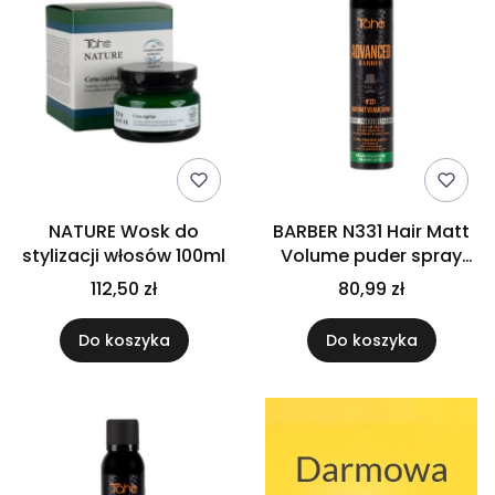
NATURE Wosk do
BARBER N331 Hair Matt
stylizacji włosów 100ml
Volume puder spray
TRANSPARENTNY
112,50 zł
80,99 zł
Do koszyka
Do koszyka