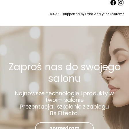
© DAS - supported by Data Analytics Systems
Zaproś nas do swojego
salonu
Najnowsze technologie i produkty w
twoim salonie
Prezentacja i szkolenie z zabiegu
BX Effecto.
sprawdzam