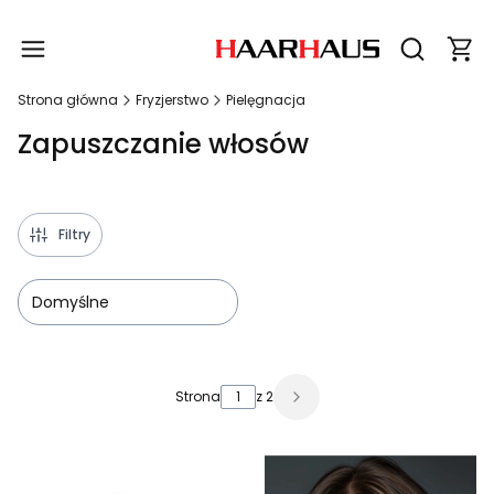
Produ
Otwórz wy
Strona główna
Fryzjerstwo
Pielęgnacja
Zapuszczanie włosów
Filtry
Domyślne
Lista produktów
Strona
z 2