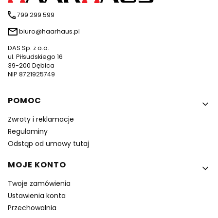
799 299 599
biuro@haarhaus.pl
DAS Sp. z o.o.
ul. Piłsudskiego 16
39-200 Dębica
NIP 8721925749
Linki w stopce
POMOC
Zwroty i reklamacje
Regulaminy
Odstąp od umowy tutaj
MOJE KONTO
Twoje zamówienia
Ustawienia konta
Przechowalnia