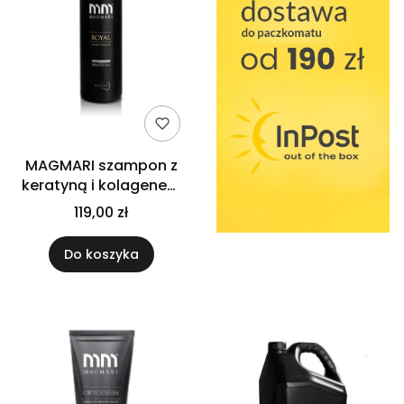
MAGMARI szampon z
keratyną i kolagenem
ROYAL 1L
119,00 zł
Do koszyka