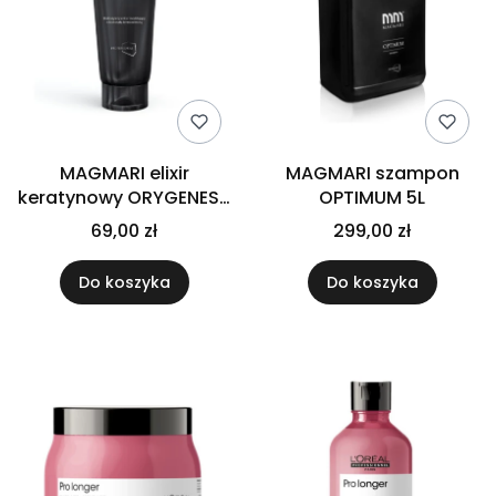
MAGMARI elixir
MAGMARI szampon
keratynowy ORYGENESS
OPTIMUM 5L
100 ml
69,00 zł
299,00 zł
Do koszyka
Do koszyka