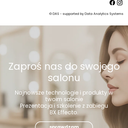
© DAS - supported by Data Analytics Systems
Zaproś nas do swojego
salonu
Najnowsze technologie i produkty w
twoim salonie
Prezentacja i szkolenie z zabiegu
BX Effecto.
sprawdzam